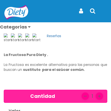
Inicio
Productos
Fructosa Pura Diety Bolsa Doy Pack x 450 g.
Fructosa Pura Diety Bolsa Doy
Iniciar Sesión
Buscar
Pack x 450 g.
Categorías
REF: REF.48
Reseñas
Ver todos
los
La Fructosa Pura Diety .
productos
La Fructosa es excelente alternativa para las personas que
Caramelos
buscan un
sustituto para el azúcar común.
y
Mentas
Endulzantes
Cantidad
1
Flan
Frutos
Valor