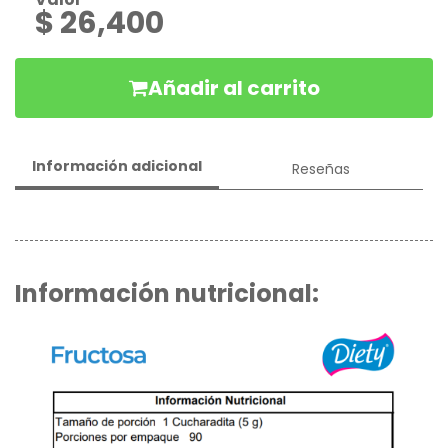
en
$ 26,400
Conserva
Gelatinas
Añadir al carrito
Mermeladas
Mezcla
Información adicional
Reseñas
Pancackes
y
Syrup
Chocolates
Información nutricional: