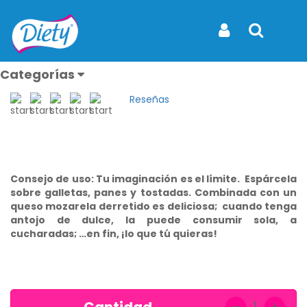
Inicio
Productos
Mermelada Diety Guayaba Frasco x 230 g.
Mermelada Diety Guayaba
Iniciar Sesión
Buscar
Frasco x 230 g.
Categorías
REF: REF.26
Reseñas
Ver todos
los
productos
Consejo de uso:
Tu imaginación es el límite. Espárcela
Caramelos
sobre galletas, panes y tostadas. Combinada con un
y
queso mozarela derretido es deliciosa; cuando tenga
Mentas
antojo de dulce, la puede consumir sola, a
cucharadas; …en fin, ¡lo que tú quieras!
Endulzantes
Flan
Frutos