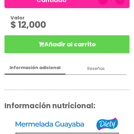
Cantidad
1
en
Conserva
Valor
Gelatinas
$ 12,000
Mermeladas
Añadir al carrito
Mezcla
Pancackes
y
Syrup
Información adicional
Reseñas
Chocolates
Información nutricional: