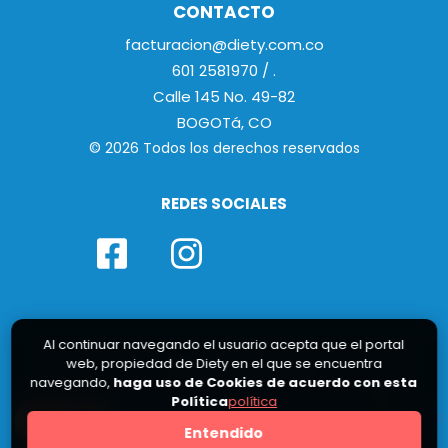
CONTACTO
facturacion@diety.com.co
601 2581970 / .
Calle 145 No. 49-82
BOGOTá, CO
© 2026 Todos los derechos reservados
REDES SOCIALES
Al continuar navegando el usuario acepta que el portal
web, propiedad de Diety en el que se encuentra
navegando,
haga uso de Cookies de acuerdo con esta
Política
política
0
Entendido