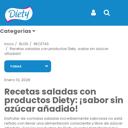
Entérate de todo
Iniciar Sesión
Buscar
Categorías
Inicio
BLOG
RECETAS
Recetas saladas con productos Diety: ¡sabor sin azúcar
añadido!
Ver todos
los
TODAS
productos
Enero 13, 2026
Caramelos
y
Recetas saladas con
Mentas
productos Diety: ¡sabor sin
Endulzantes
azúcar añadido!
Flan
Disfrutar de comidas saladas increíblemente sabrosas no está
reñido con llevar una alimentación consciente y libre de azúcar
Frutos