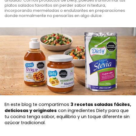
añadido. Con los productos de Diety, puedes transformar tus
en
platos salados favoritos sin perder sabor ni textura,
Conserva
incorporando mermeladas o endulzantes en preparaciones
donde normalmente no pensarías en algo dulce.
Gelatinas
Mermeladas
Mezcla
Pancackes
y
Syrup
Chocolates
En este blog te compartimos 
3 recetas saladas fáciles, 
deliciosas y originales
 con ingredientes Diety para que 
tu cocina tenga sabor, equilibrio y un toque diferente sin 
azúcar tradicional.